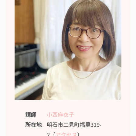
講師
小西麻衣子
所在地
明石市二見町福里319-
2（
アクセス
）